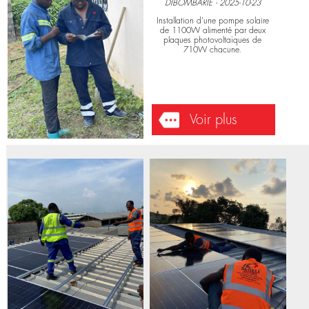
ELECTRONIQUES
Installation équipements
DIBOMBARIE - 2025-10-23
Installation d'une pompe solaire
de 1100W alimenté par deux
plaques photovoltaïques de
710W chacune.
Voir plus