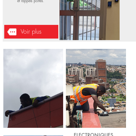
ELECTRONIQUES
Installation équipements;
Biométrie
Accent média - Douala - 2023-01-
16
Installation des contrôles d'accès
et rappels portes.
Voir plus