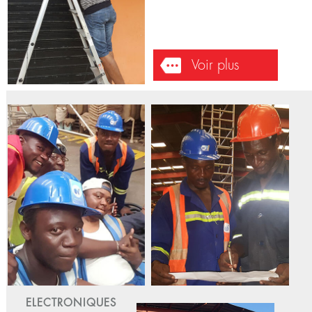
INFORMATIQUES
Infographie
La cave de cassidy - 2018-11-29
Montage, Impression sur micro
perforé et vinyle, collage sur
support à la cave de cassidy sis
à rue kotto DLA-CMR.
Voir plus