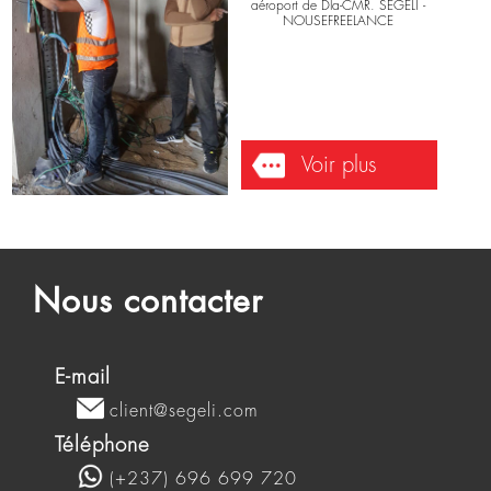
INFORMATIQUES
Hôtel - 2017-10-27
Passage des câbles réseaux dans
un hôtel situé en face total
aéroport de Dla-CMR. SEGELI -
NOUSEFREELANCE
Voir plus