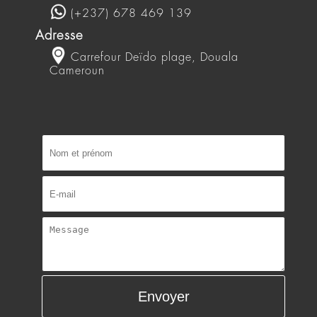
Nous contacter
E-mail
client@segeli.com
Téléphone
(+237) 696 699 720
(+237) 678 469 139
Adresse
Carrefour Deïdo plage, Douala
Cameroun