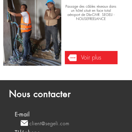
INFORMATIQUES
Hôtel - 2017-10-27
Passage des câbles réseaux dans
un hôtel situé en face total
aéroport de Dla-CMR. SEGELI -
NOUSEFREELANCE
Voir plus