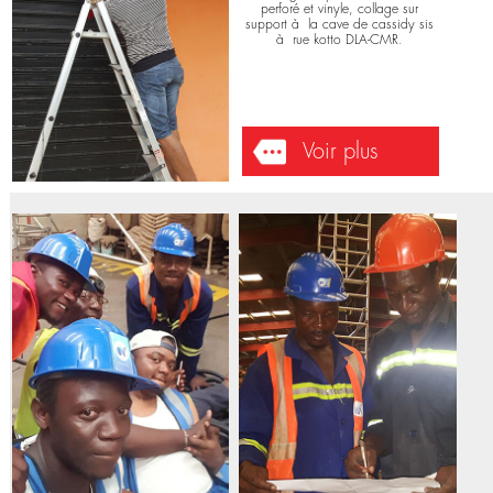
INFORMATIQUES
Infographie
La cave de cassidy - 2018-11-29
Montage, Impression sur micro
perforé et vinyle, collage sur
support à la cave de cassidy sis
à rue kotto DLA-CMR.
Voir plus