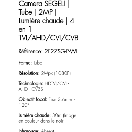
Camera SEGELI |
Tube | 2MP |
Lumière chaude | 4
en 1
TVI/AHD/CVI/CVBS
Référence:
2F27SG-P-WL
Forme:
Tube
Résolution:
2Mpx (1080P)
Technologie:
HDTVI/CVI -
AHD - CVBS
Objectif focal:
Fixe 3.6mm -
120°
Lumière chaude:
30m (Image
en couleur dans le noir)
Infrarouge:
Absent